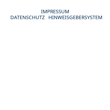
IMPRESSUM
DATENSCHUTZ
HINWEISGEBERSYSTEM
© 2024 Hewag Seniorenstifte in Deutschland.