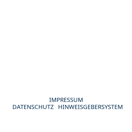
IMPRESSUM
DATENSCHUTZ
HINWEISGEBERSYSTEM
© 2024 Hewag Seniorenstifte in Deutschland.