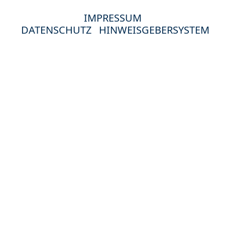
IMPRESSUM
DATENSCHUTZ
HINWEISGEBERSYSTEM
© 2024 Hewag Seniorenstifte in Deutschland.