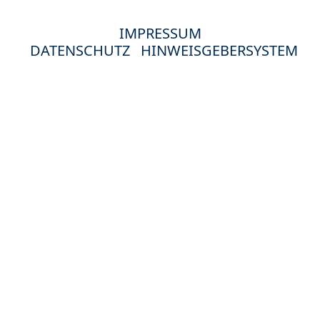
IMPRESSUM
DATENSCHUTZ
HINWEISGEBERSYSTEM
© 2024 Hewag Seniorenstifte in Deutschland.